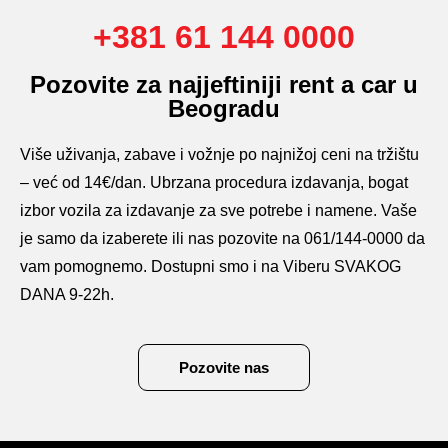
+381 61 144 0000
Pozovite za najjeftiniji rent a car u
Beogradu
Više uživanja, zabave i vožnje po najnižoj ceni na tržištu
– već od 14€/dan. Ubrzana procedura izdavanja, bogat
izbor vozila za izdavanje za sve potrebe i namene. Vaše
je samo da izaberete ili nas pozovite na 061/144-0000 da
vam pomognemo. Dostupni smo i na Viberu SVAKOG
DANA 9-22h.
Pozovite nas