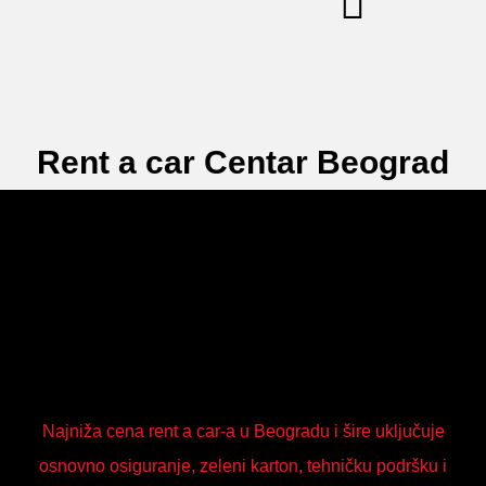
Rent a car Centar Beograd
Najniža cena rent a car-a u Beogradu i šire uključuje
osnovno osiguranje, zeleni karton, tehničku podršku i