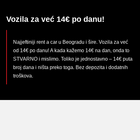
Vozila za već 14€ po danu!
Najjeftiniji rent a car u Beogradu i šire. Vozila za već
od 14€ po danu! A kada kažemo 14€ na dan, onda to
STVARNO i mislimo. Toliko je jednostavno – 14€ puta
broj dana i ništa preko toga. Bez depozita i dodatnih
troškova.