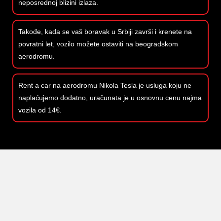
neposrednoj blizini izlaza.
Takođe, kada se vaš boravak u Srbiji završi i krenete na
povratni let, vozilo možete ostaviti na beogradskom
aerodromu.
Rent a car na aerodromu Nikola Tesla je usluga koju ne
naplaćujemo dodatno, uračunata je u osnovnu cenu najma
vozila od 14€.