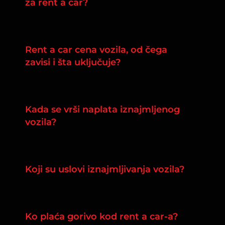
za rent a car?
Rent a car cena vozila, od čega
zavisi i šta uključuje?
Kada se vrši naplata iznajmljenog
vozila?
Koji su uslovi iznajmljivanja vozila?
Ko plaća gorivo kod rent a car-a?