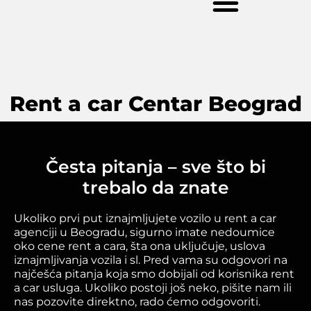
Rent a car Centar Beograd
Česta pitanja – sve što bi
trebalo da znate
Ukoliko prvi put iznajmljujete vozilo u rent a car
agenciji u Beogradu, sigurno imate nedoumice
oko cene rent a cara, šta ona uključuje, uslova
iznajmljivanja vozila i sl. Pred vama su odgovori na
najčešća pitanja koja smo dobijali od korisnika rent
a car usluga. Ukoliko postoji još neko, pišite nam ili
nas pozovite direktno, rado ćemo odgovoriti.