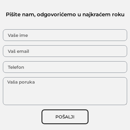
Pišite nam, odgovorićemo u najkraćem roku
POŠALJI