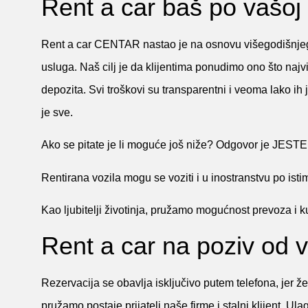
Rent a car baš po vašoj
Rent a car CENTAR nastao je na osnovu višegodišnjeg is
usluga. Naš cilj je da klijentima ponudimo ono što najviš
depozita. Svi troškovi su transparentni i veoma lako ih 
je sve.
Ako se pitate je li moguće još niže? Odgovor je JES
Rentirana vozila mogu se voziti i u inostranstvu po ist
Kao ljubitelji životinja, pružamo mogućnost prevoza i 
Rent a car na poziv od 
Rezervacija se obavlja isključivo putem telefona, jer 
pružamo postaje prijatelj naše firme i stalni klijent. 