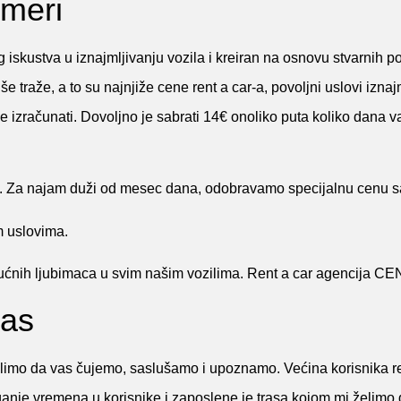
 meri
kustva u iznajmljivanju vozila i kreiran na osnovu stvarnih pot
e traže, a to su najnjiže cene rent a car-a, povoljni uslovi iznaj
je izračunati. Dovoljno je sabrati 14€ onoliko puta koliko dana va
TE. Za najam duži od mesec dana, odobravamo specijalnu cenu 
im uslovima.
kućnih ljubimaca u svim našim vozilima. Rent a car agencija CE
vas
želimo da vas čujemo, saslušamo i upoznamo. Većina korisnika re
Ulaganje vremena u korisnike i zaposlene je trasa kojom mi želimo