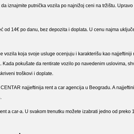
da iznajmite putnička vozila po najnižoj ceni na tržištu. Upravo 
eć od 14€ po danu, bez depozita i doplata. U cenu najma uključe
vozila koja svoje usluge ocenjuju i karakterišu kao najjeftiniji re
. Kada pokušate da rentirate vozilo po navedenim uslovima, shva
iveni troškovi i doplate.
ENTAR najjeftinija rent a car agencija u Beogradu. A najjeftini
.
rent a car-a. U svakom trenutku možete izabrati jedno od preko 