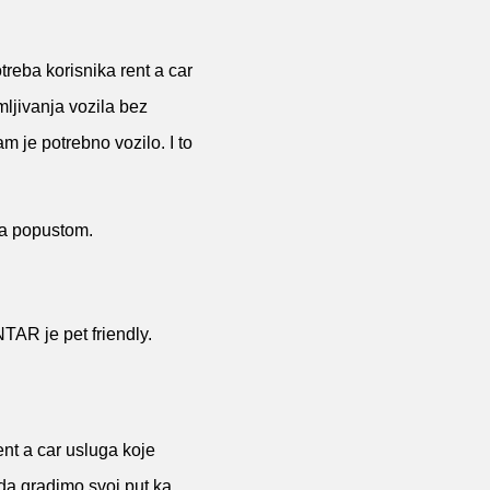
reba korisnika rent a car
mljivanja vozila bez
m je potrebno vozilo. I to
sa popustom.
NTAR je pet friendly.
nt a car usluga koje
 da gradimo svoj put ka