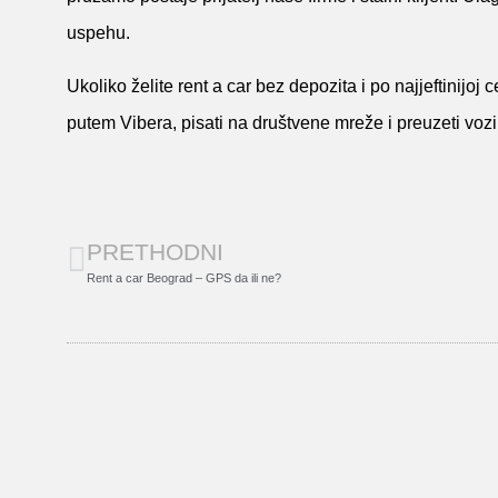
uspehu.
Ukoliko želite rent a car bez depozita i po najjeftinijoj
putem Vibera, pisati na društvene mreže i preuzeti voz
PRETHODNI
Rent a car Beograd – GPS da ili ne?