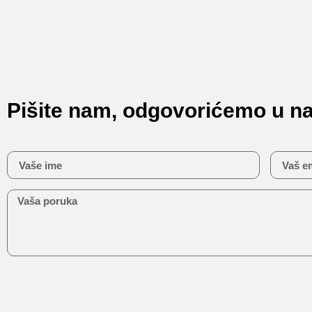
Pišite nam, odgovorićemo u n