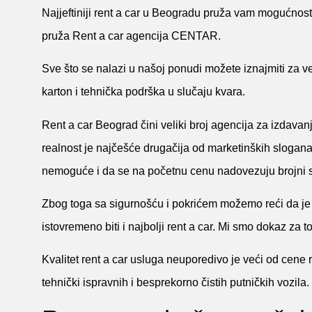
Najjeftiniji rent a car u Beogradu pruža vam mogućnost 
pruža Rent a car agencija CENTAR.
Sve što se nalazi u našoj ponudi možete iznajmiti za v
karton i tehnička podrška u slučaju kvara.
Rent a car Beograd čini veliki broj agencija za izdavanje 
realnost je najčešće drugačija od marketinških slogana
nemoguće i da se na početnu cenu nadovezuju brojni skr
Zbog toga sa sigurnošću i pokrićem možemo reći da je C
istovremeno biti i najbolji rent a car. Mi smo dokaz za to
Kvalitet rent a car usluga neuporedivo je veći od cene 
tehnički ispravnih i besprekorno čistih putničkih vozila.