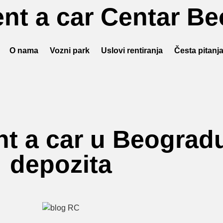
nt a car Centar B
O nama
Vozni park
Uslovi rentiranja
Česta pitanj
rent a car u Beograd
depozita