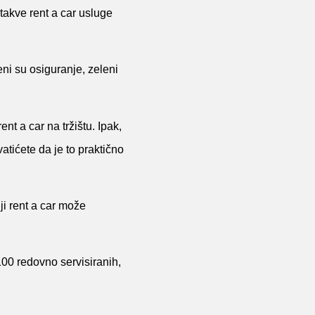
takve rent a car usluge
ni su osiguranje, zeleni
nt a car na tržištu. Ipak,
tićete da je to praktično
ji rent a car može
100 redovno servisiranih,